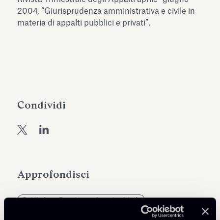
dell’Antiquarium di Villa Albani
2004, “Giurisprudenza amministrativa e civile in
Leggi tutto
Leg
Torlonia
materia di appalti pubblici e privati”.
Condividi
Approfondisci
Public Law, Regulatory & Authorities