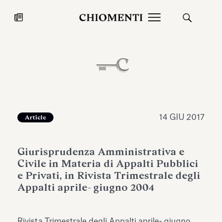
News
27 LUG 2026
News
14 GIU 2017
Article
Giurisprudenza Amministrativa e
Civile in Materia di Appalti Pubblici
e Privati, in Rivista Trimestrale degli
Appalti aprile- giugno 2004
Fondazione Torlonia inaugura la
Chiomenti 
mostra Marmora Romana
EcoVadis 2
ampliando gli spazi espositivi
Rivista Trimestrale degli Appalti aprile- giugno