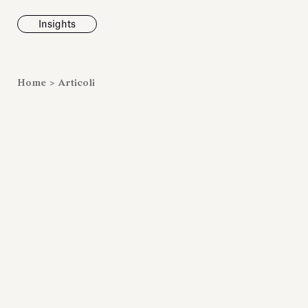
Insights
News
Home
>
Articoli
Fondazione To
inaugura la m
Marmora Ro
ampliando gli
espositivi
dell’Antiquari
Villa Albani T
Leggi tutt