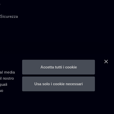
s
 Sicurezza
Accetta tutti i cookie
ial media
il nostro
Usa solo i cookie necessari
quali
uo