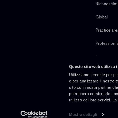
Riconoscim
Global
Practice are
Professionis
Lavora con 
Questo sito web utilizza i
Cerca
Utilizziamo i cookie per pe
e per analizzare il nostro t
sito con i nostri partner ch
potrebbero combinarle con 
utilizzo dei loro servizi. L
Mostra dettagli
It
En