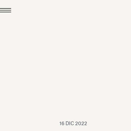
24 LUG 2026
News
hiomenti è Medaglia
'Argento EcoVadis
026
Leggi tutto
16 DIC 2022