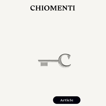
27 LUG 2026
rlonia
C
ostra
d
mana
2
 spazi
um di
orlonia
Article
o