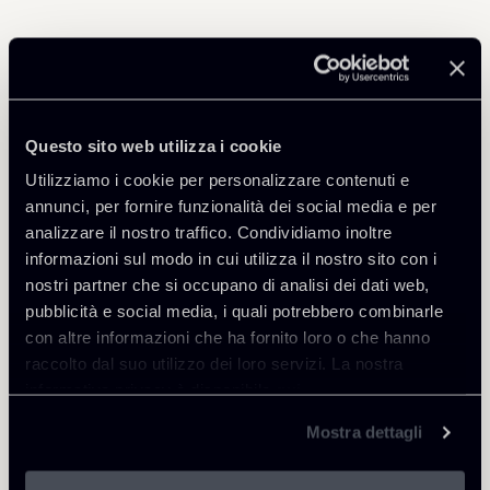
Professionisti correlati
PARTNER
Questo sito web utilizza i cookie
Filippo Brunetti
Utilizziamo i cookie per personalizzare contenuti e
SEDI
annunci, per fornire funzionalità dei social media e per
Milano
analizzare il nostro traffico. Condividiamo inoltre
informazioni sul modo in cui utilizza il nostro sito con i
Scopri il professionista
Torna agli Insights
nostri partner che si occupano di analisi dei dati web,
pubblicità e social media, i quali potrebbero combinarle
con altre informazioni che ha fornito loro o che hanno
raccolto dal suo utilizzo dei loro servizi. La nostra
informativa privacy è disponibile
qui
.
Mostra dettagli