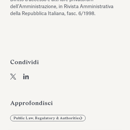
dell’Antiquarium di Villa Albani
dell’Amministrazione, in Rivista Amministrativa
Leggi tutto
Leg
Torlonia
della Repubblica Italiana, fasc. 6/1998.
Condividi
Approfondisci
Public Law, Regulatory & Authorities