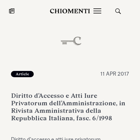
News
27 LUG 2026
News
11 APR 2017
Article
Diritto d’Accesso e Atti Iure
Privatorum dell’Amministrazione, in
Rivista Amministrativa della
Repubblica Italiana, fasc. 6/1998
Fondazione Torlonia inaugura la
Chiomenti 
mostra Marmora Romana
EcoVadis 2
ampliando gli spazi espositivi
Diritto d’accesso e atti iure privatorum