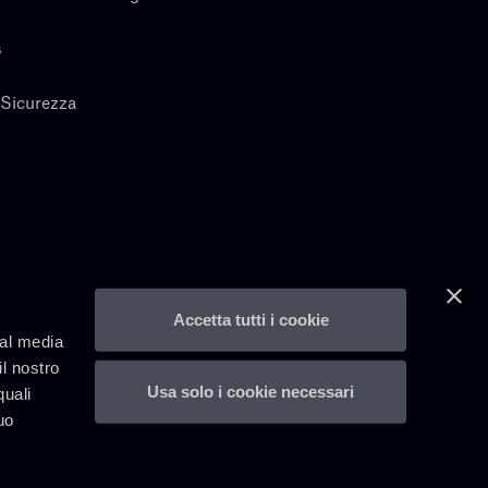
s
 Sicurezza
Accetta tutti i cookie
ial media
il nostro
Usa solo i cookie necessari
quali
uo