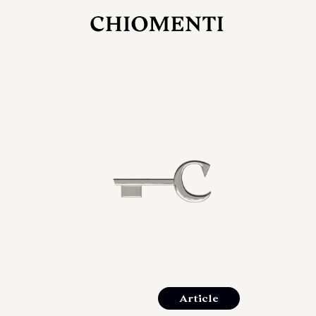
27 LUG 2026
rlonia
C
ostra
d
mana
2
 spazi
um di
orlonia
Article
o