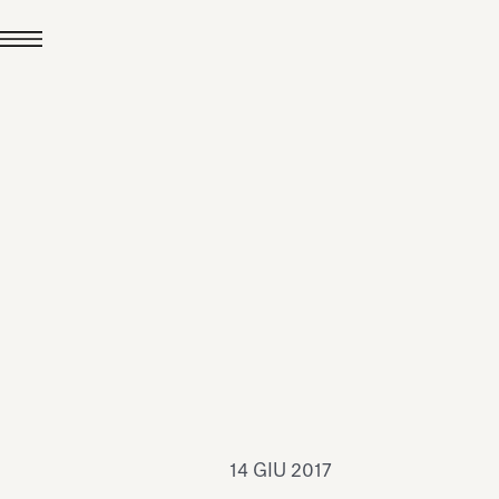
24 LUG 2026
News
hiomenti è Medaglia
'Argento EcoVadis
026
Leggi tutto
14 GIU 2017