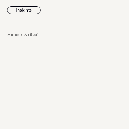
Insights
News
Home
>
Articoli
Fondazione To
inaugura la m
Marmora Ro
ampliando gli
espositivi
dell’Antiquari
Villa Albani T
Leggi tutt