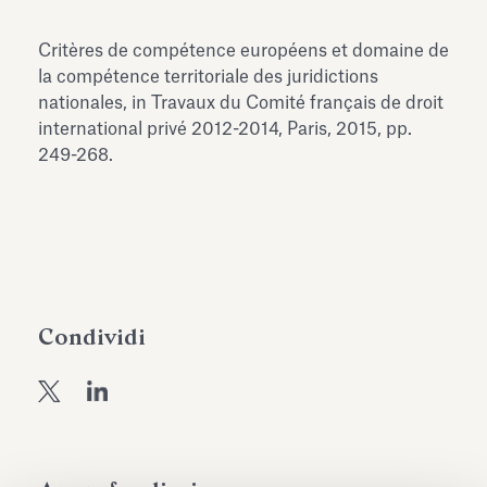
dell’Antiquarium di Villa Albani
Leggi tutto
Leg
Torlonia
Critères de compétence européens et domaine de
la compétence territoriale des juridictions
nationales, in Travaux du Comité français de droit
international privé 2012-2014, Paris, 2015, pp.
249-268.
Condividi