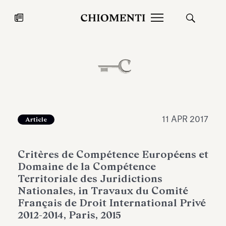
News
27 LUG 2026
News
11 APR 2017
Article
Critères de Compétence Européens et
Domaine de la Compétence
Territoriale des Juridictions
Nationales, in Travaux du Comité
Français de Droit International Privé
Fondazione Torlonia inaugura la
Chiomenti 
2012-2014, Paris, 2015
mostra Marmora Romana
EcoVadis 2
ampliando gli spazi espositivi