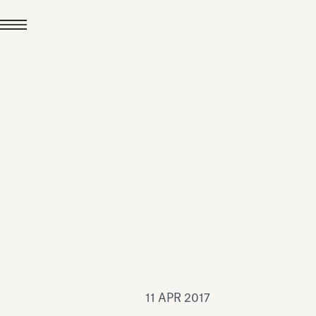
24 LUG 2026
News
hiomenti è Medaglia
'Argento EcoVadis
026
Leggi tutto
11 APR 2017