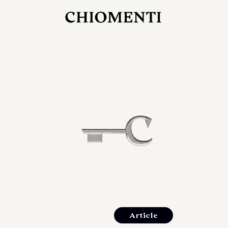
27 LUG 2026
rlonia
C
ostra
d
mana
2
 spazi
um di
orlonia
Article
o