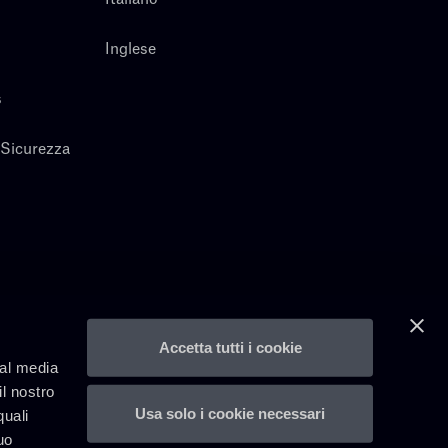
Inglese
s
 Sicurezza
Accetta tutti i cookie
ial media
il nostro
Usa solo i cookie necessari
quali
uo