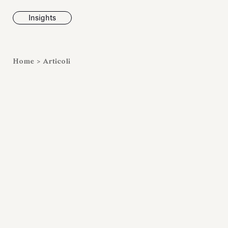
Insights
News
Home
>
Articoli
Fondazione To
inaugura la m
Marmora Ro
ampliando gli
espositivi
dell’Antiquari
Villa Albani T
Leggi tutt