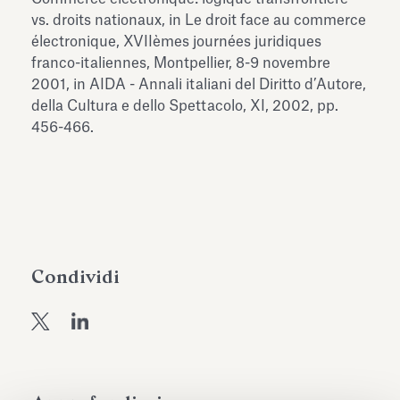
dell’Antiquarium di Villa Albani
vs. droits nationaux, in Le droit face au commerce
Leggi tutto
Leg
Torlonia
électronique, XVIIèmes journées juridiques
franco-italiennes, Montpellier, 8-9 novembre
2001, in AIDA - Annali italiani del Diritto d’Autore,
della Cultura e dello Spettacolo, XI, 2002, pp.
456-466.
Condividi