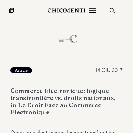
News
27 LUG 2026
News
14 GIU 2017
Article
Commerce Electronique: logique
transfrontière vs. droits nationaux,
in Le Droit Face au Commerce
Electronique
Fondazione Torlonia inaugura la
Chiomenti 
mostra Marmora Romana
EcoVadis 2
ampliando gli spazi espositivi
Commerce électronique: logique transfrontière