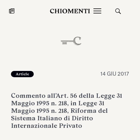
News
27 LUG 2026
News
14 GIU 2017
Article
Commento all’Art. 56 della Legge 31
Maggio 1995 n. 218, in Legge 31
Maggio 1995 n. 218, Riforma del
Sistema Italiano di Diritto
Internazionale Privato
Fondazione Torlonia inaugura la
Chiomenti 
mostra Marmora Romana
EcoVadis 2
ampliando gli spazi espositivi