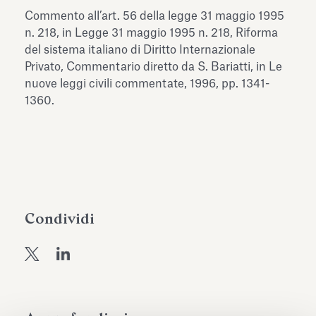
dell’Antiquarium di Villa Albani
Commento all’art. 56 della legge 31 maggio 1995
Leggi tutto
Leg
Torlonia
n. 218, in Legge 31 maggio 1995 n. 218, Riforma
del sistema italiano di Diritto Internazionale
Privato, Commentario diretto da S. Bariatti, in Le
nuove leggi civili commentate, 1996, pp. 1341-
1360.
Condividi