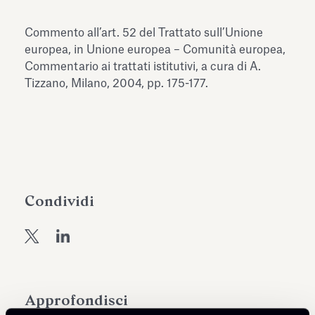
dell’Antiquarium di Villa Albani
Leggi tutto
Leg
Torlonia
Commento all’art. 52 del Trattato sull’Unione
europea, in Unione europea – Comunità europea,
Commentario ai trattati istitutivi, a cura di A.
Tizzano, Milano, 2004, pp. 175-177.
Condividi
Approfondisci