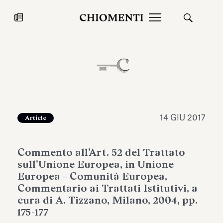
News
27 LUG 2026
News
14 GIU 2017
Article
Commento all’Art. 52 del Trattato
sull’Unione Europea, in Unione
Europea – Comunità Europea,
Commentario ai Trattati Istitutivi, a
cura di A. Tizzano, Milano, 2004, pp.
Fondazione Torlonia inaugura la
Chiomenti 
175-177
mostra Marmora Romana
EcoVadis 2
ampliando gli spazi espositivi