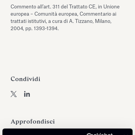
dell’Antiquarium di Villa Albani
Commento all’art. 311 del Trattato CE, in Unione
Leggi tutto
Leg
Torlonia
europea – Comunità europea, Commentario ai
trattati istitutivi, a cura di A. Tizzano, Milano,
2004, pp. 1393-1394.
Condividi
Approfondisci