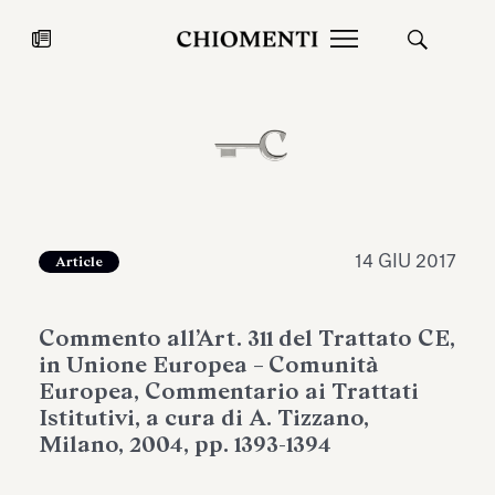
News
27 LUG 2026
News
14 GIU 2017
Article
Commento all’Art. 311 del Trattato CE,
in Unione Europea – Comunità
Europea, Commentario ai Trattati
Istitutivi, a cura di A. Tizzano,
Milano, 2004, pp. 1393-1394
Fondazione Torlonia inaugura la
Chiomenti 
mostra Marmora Romana
EcoVadis 2
ampliando gli spazi espositivi