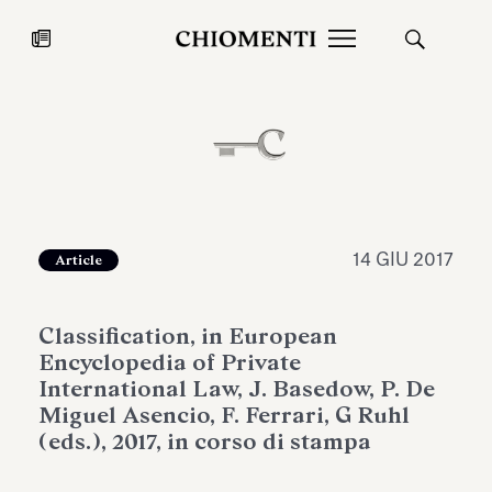
News
27 LUG 2026
News
14 GIU 2017
Article
Classification, in European
Encyclopedia of Private
International Law, J. Basedow, P. De
Miguel Asencio, F. Ferrari, G Ruhl
(eds.), 2017, in corso di stampa
Fondazione Torlonia inaugura la
Chiomenti 
mostra Marmora Romana
EcoVadis 2
ampliando gli spazi espositivi