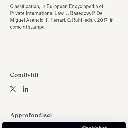
dell’Antiquarium di Villa Albani
Classification, in European Encyclopedia of
Leggi tutto
Leg
Torlonia
Private International Law, J. Basedow, P. De
Miguel Asencio, F. Ferrari, G Ruhl (eds.), 2017, in
corso di stampa.
Condividi
Approfondisci