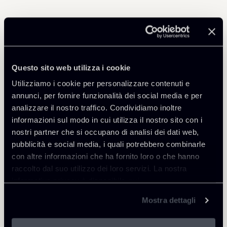
Professionisti correlati
PARTNER
Questo sito web utilizza i cookie
Filippo Brunetti
Utilizziamo i cookie per personalizzare contenuti e
SEDI
annunci, per fornire funzionalità dei social media e per
Milano
analizzare il nostro traffico. Condividiamo inoltre
informazioni sul modo in cui utilizza il nostro sito con i
Scopri il professionista
Torna agli Insights
nostri partner che si occupano di analisi dei dati web,
pubblicità e social media, i quali potrebbero combinarle
con altre informazioni che ha fornito loro o che hanno
raccolto dal suo utilizzo dei loro servizi. La nostra
informativa privacy è disponibile
qui
.
Mostra dettagli