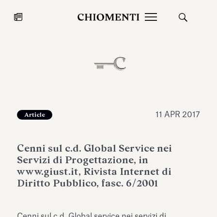
News
27 LUG 2026
News
11 APR 2017
Article
Cenni sul c.d. Global Service nei
Servizi di Progettazione, in
www.giust.it, Rivista Internet di
Diritto Pubblico, fasc. 6/2001
Fondazione Torlonia inaugura la
Chiomenti 
mostra Marmora Romana
EcoVadis 2
ampliando gli spazi espositivi
Cenni sul c.d. Global service nei servizi di