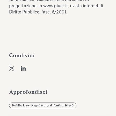
dell’Antiquarium di Villa Albani
progettazione, in www.giust.it, rivista internet di
Leggi tutto
Leg
Torlonia
Diritto Pubblico, fasc. 6/2001.
Condividi
Approfondisci
Public Law, Regulatory & Authorities