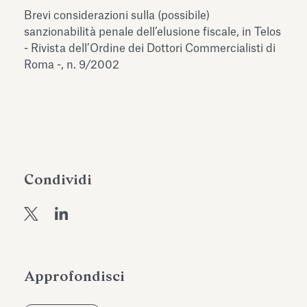
dell’Antiquarium di Villa Albani
Brevi considerazioni sulla (possibile)
Leggi tutto
Leg
Torlonia
sanzionabilità penale dell’elusione fiscale, in Telos
- Rivista dell’Ordine dei Dottori Commercialisti di
Roma -, n. 9/2002
Condividi
Approfondisci