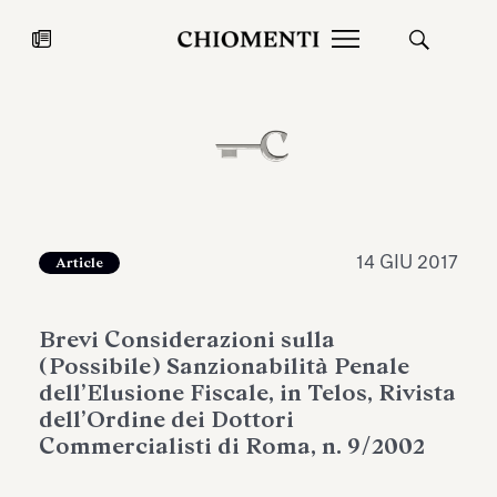
News
27 LUG 2026
News
14 GIU 2017
Article
Brevi Considerazioni sulla
(Possibile) Sanzionabilità Penale
dell’Elusione Fiscale, in Telos, Rivista
dell’Ordine dei Dottori
Commercialisti di Roma, n. 9/2002
Fondazione Torlonia inaugura la
Chiomenti 
mostra Marmora Romana
EcoVadis 2
ampliando gli spazi espositivi