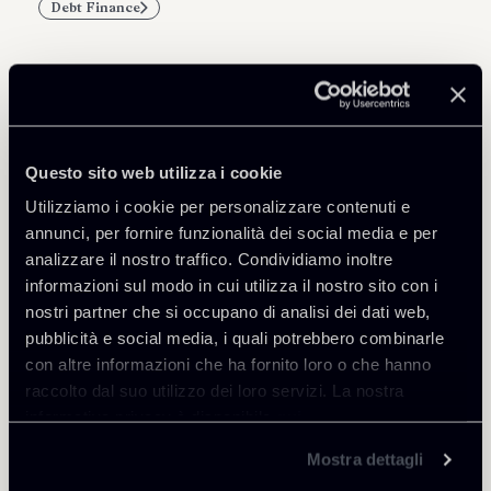
Debt Finance
Professionisti correlati
Questo sito web utilizza i cookie
PARTNER
Utilizziamo i cookie per personalizzare contenuti e
Marco Di Siena
annunci, per fornire funzionalità dei social media e per
SEDI
analizzare il nostro traffico. Condividiamo inoltre
Roma
informazioni sul modo in cui utilizza il nostro sito con i
nostri partner che si occupano di analisi dei dati web,
Scopri il professionista
Torna agli Insights
pubblicità e social media, i quali potrebbero combinarle
con altre informazioni che ha fornito loro o che hanno
raccolto dal suo utilizzo dei loro servizi. La nostra
informativa privacy è disponibile
qui
.
Mostra dettagli