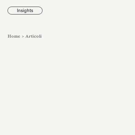
Insights
News
Home
>
Articoli
Fondazione To
inaugura la m
Marmora Ro
ampliando gli
espositivi
dell’Antiquari
Villa Albani T
Leggi tutt