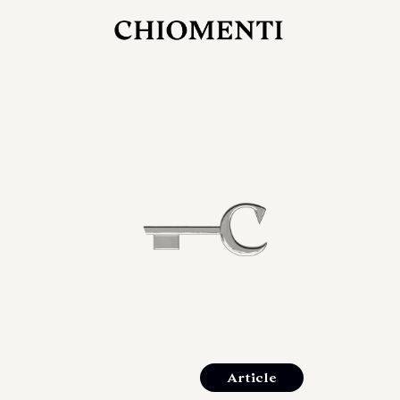
27 LUG 2026
rlonia
C
ostra
d
mana
2
 spazi
um di
orlonia
Article
o