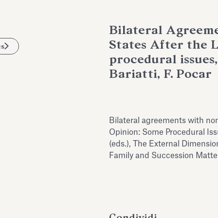
Bilateral Agreem
States After the 
es
procedural issues,
Bariatti, F. Pocar
Bilateral agreements with n
Opinion: Some Procedural Issue
(eds.), The External Dimensio
Family and Succession Matter
Condividi