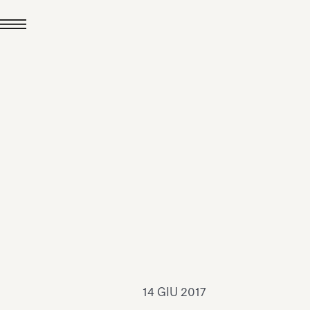
24 LUG 2026
News
hiomenti è Medaglia
'Argento EcoVadis
026
Leggi tutto
14 GIU 2017