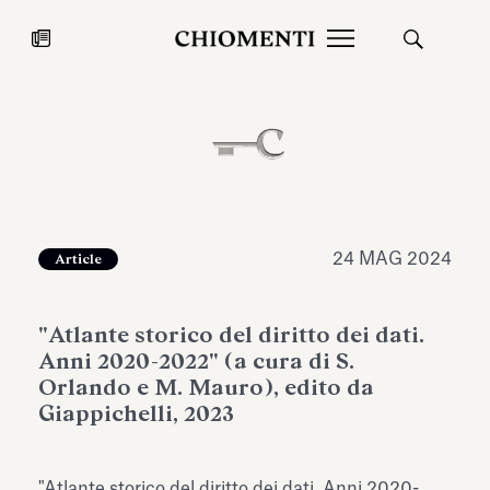
News
27 LUG 2026
News
24 MAG 2024
Article
"Atlante storico del diritto dei dati.
Anni 2020-2022" (a cura di S.
Orlando e M. Mauro), edito da
Giappichelli, 2023
Fondazione Torlonia inaugura la
Chiomenti 
mostra Marmora Romana
EcoVadis 2
ampliando gli spazi espositivi
"Atlante storico del diritto dei dati. Anni 2020-