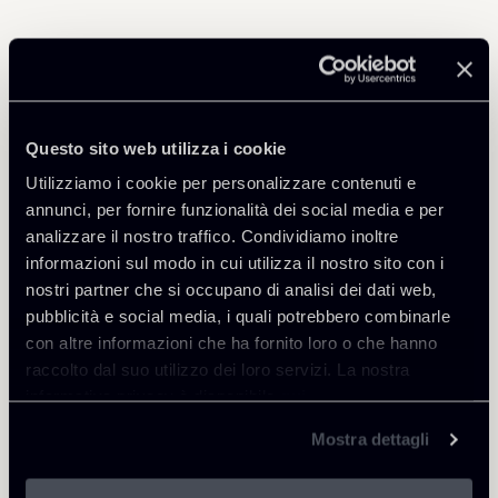
Professionisti correlati
ASSOCIATE
Questo sito web utilizza i cookie
Riccardo Alfonsi
Utilizziamo i cookie per personalizzare contenuti e
SEDI
annunci, per fornire funzionalità dei social media e per
Roma
analizzare il nostro traffico. Condividiamo inoltre
informazioni sul modo in cui utilizza il nostro sito con i
Scopri il professionista
Torna agli Insights
nostri partner che si occupano di analisi dei dati web,
pubblicità e social media, i quali potrebbero combinarle
con altre informazioni che ha fornito loro o che hanno
raccolto dal suo utilizzo dei loro servizi. La nostra
informativa privacy è disponibile
qui
.
Mostra dettagli