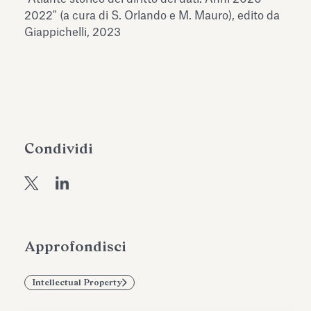
dell’Antiquarium di Villa Albani
2022" (a cura di S. Orlando e M. Mauro), edito da
Leggi tutto
Leg
Torlonia
Giappichelli, 2023
Condividi
Approfondisci
Intellectual Property