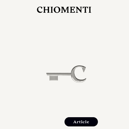
JUL 27, 2026
rlonia
C
he
E
mana
xpanding
orlonia’s
Article