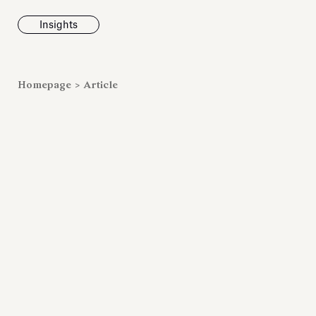
Insights
News
Homepage
>
Article
Fondazione To
inaugurates t
Marmora Ro
exhibition, e
Villa Albani T
Antiquarium
Read all