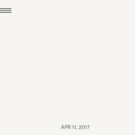
JUL 24, 2026
News
hiomenti received the
coVadis 2026 Silver
Medal
Read all
APR 11, 2017