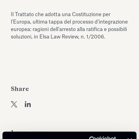
Antiquarium
Read all
Read
Il Trattato che adotta una Costituzione per
l'Europa, ultima tappa del processo d'integrazione
europea: ragioni dell'arresto alla ratifica e possibili
soluzioni, in Elsa Law Review, n. 1/2006.
Share
Learn more