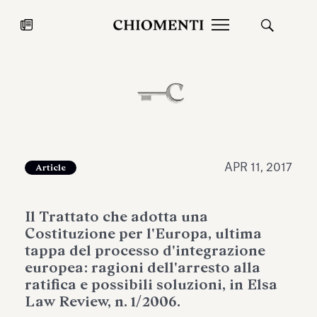
News
JUL 27, 2026
News
APR 11, 2017
Article
Il Trattato che adotta una
Costituzione per l'Europa, ultima
tappa del processo d'integrazione
europea: ragioni dell'arresto alla
ratifica e possibili soluzioni, in Elsa
Fondazione Torlonia inaugurates
Chiomenti 
Law Review, n. 1/2006.
the Marmora Romana exhibition,
2026 Silver
expanding Villa Albani Torlonia’s