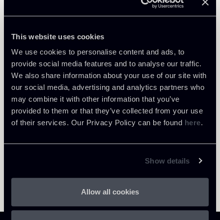
Public Law, Regulatory & Authorities
This website uses cookies
We use cookies to personalise content and ads, to
provide social media features and to analyse our traffic.
We also share information about your use of our site with
Return to insights
our social media, advertising and analytics partners who
may combine it with other information that you’ve
provided to them or that they’ve collected from your use
of their services. Our Privacy Policy can be found
here
.
Show details
Allow all cookies