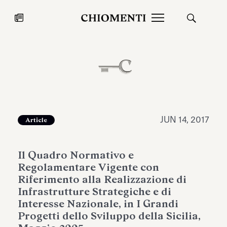
News
JUL 27, 2026
News
JUN 14, 2017
Article
Il Quadro Normativo e
Regolamentare Vigente con
Riferimento alla Realizzazione di
Infrastrutture Strategiche e di
Interesse Nazionale, in I Grandi
Fondazione Torlonia inaugurates
Chiomenti 
Progetti dello Sviluppo della Sicilia,
the Marmora Romana exhibition,
2026 Silver
expanding Villa Albani Torlonia’s