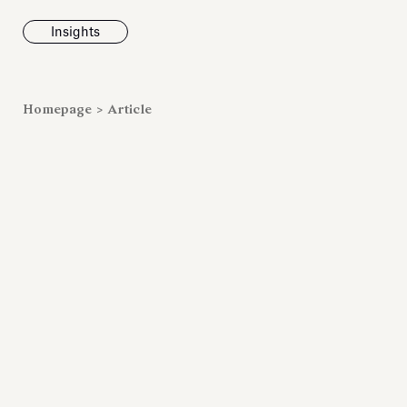
Insights
News
Homepage
>
Article
Fondazione To
inaugurates t
Marmora Ro
exhibition, e
Villa Albani T
Antiquarium
Read all