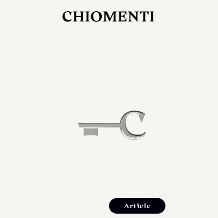
JUL 27, 2026
rlonia
C
he
E
mana
xpanding
orlonia’s
Article