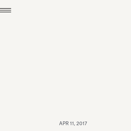
JUL 24, 2026
News
hiomenti received the
coVadis 2026 Silver
Medal
Read all
APR 11, 2017