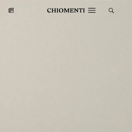
News
27 LUG 2026
News
Fondazione Torlonia inaugura la
Chiomenti 
mostra Marmora Romana
EcoVadis 2
ampliando gli spazi espositivi