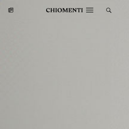
News
27 LUG 2026
News
Fondazione Torlonia inaugura la
Chiomenti 
mostra Marmora Romana
EcoVadis 2
ampliando gli spazi espositivi