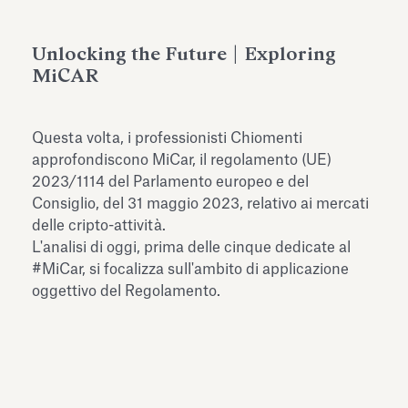
dell’Antiquarium di Villa Albani
Leggi tutto
Leg
Torlonia
Unlocking the Future | Exploring
MiCAR
Questa volta, i professionisti Chiomenti
approfondiscono MiCar, il regolamento (UE)
2023/1114 del Parlamento europeo e del
Consiglio, del 31 maggio 2023, relativo ai mercati
delle cripto-attività.
L'analisi di oggi, prima delle cinque dedicate al
#MiCar, si focalizza sull'ambito di applicazione
oggettivo del Regolamento.