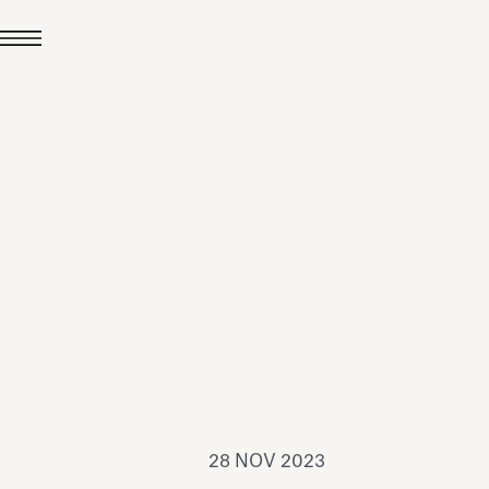
24 LUG 2026
News
hiomenti è Medaglia
'Argento EcoVadis
026
Leggi tutto
28 NOV 2023