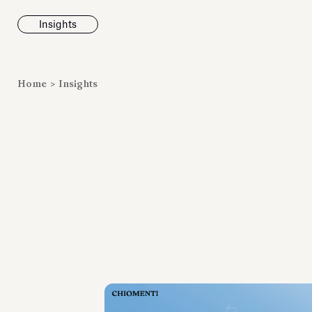
Insights
News
Home
>
Insights
Fondazione To
inaugura la m
Marmora Ro
ampliando gli
espositivi
dell’Antiquari
Villa Albani T
Leggi tutt