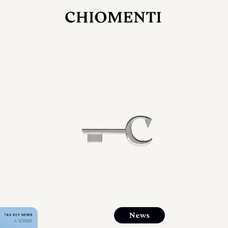
27 LUG 2026
rlonia
C
ostra
d
mana
2
 spazi
um di
orlonia
News
o