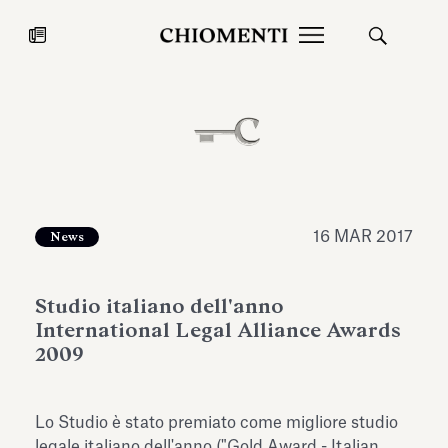
News
27 LUG 2026
News
16 MAR 2017
News
Studio italiano dell'anno
International Legal Alliance Awards
2009
Fondazione Torlonia inaugura la
Chiomenti 
Lo Studio è stato premiato come migliore studio
mostra Marmora Romana
EcoVadis 2
ampliando gli spazi espositivi
legale italiano dell'anno ("Gold Award - Italian