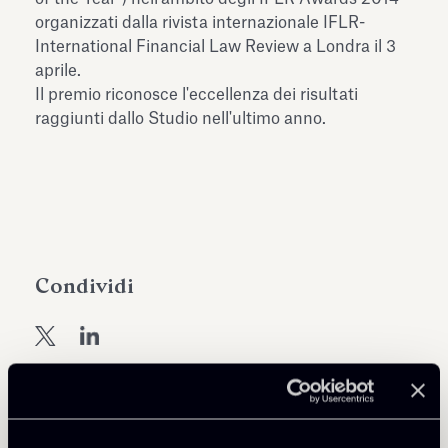
dell’Antiquarium di Villa Albani
organizzati dalla rivista internazionale IFLR-
Leggi tutto
Leg
Torlonia
International Financial Law Review a Londra il 3
aprile.
Il premio riconosce l'eccellenza dei risultati
raggiunti dallo Studio nell'ultimo anno.
Condividi