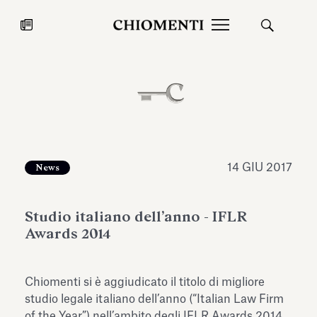
News
27 LUG 2026
News
14 GIU 2017
News
Studio italiano dell’anno - IFLR
Awards 2014
Chiomenti si è aggiudicato il titolo di migliore
Fondazione Torlonia inaugura la
Chiomenti 
studio legale italiano dell’anno (“Italian Law Firm
mostra Marmora Romana
EcoVadis 2
ampliando gli spazi espositivi
of the Year”) nell’ambito degli IFLR Awards 2014