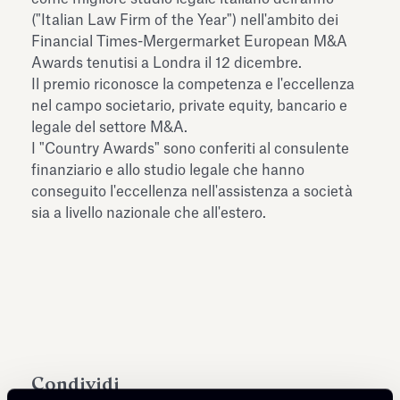
dell’Antiquarium di Villa Albani
("Italian Law Firm of the Year") nell'ambito dei
Leggi tutto
Leg
Torlonia
Financial Times-Mergermarket European M&A
Awards tenutisi a Londra il 12 dicembre.
Il premio riconosce la competenza e l'eccellenza
nel campo societario, private equity, bancario e
legale del settore M&A.
I "Country Awards" sono conferiti al consulente
finanziario e allo studio legale che hanno
conseguito l'eccellenza nell'assistenza a società
sia a livello nazionale che all'estero.
Condividi