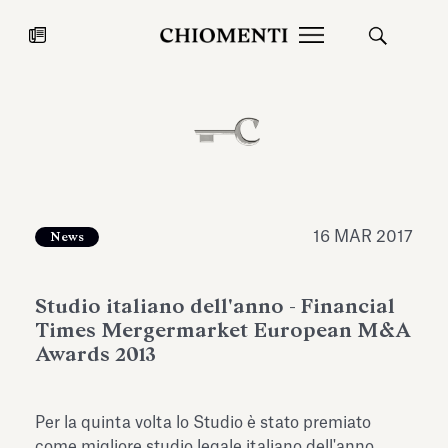
News
27 LUG 2026
News
16 MAR 2017
News
Studio italiano dell'anno - Financial
Times Mergermarket European M&A
Awards 2013
Fondazione Torlonia inaugura la
Chiomenti 
Per la quinta volta lo Studio è stato premiato
mostra Marmora Romana
EcoVadis 2
ampliando gli spazi espositivi
come migliore studio legale italiano dell'anno