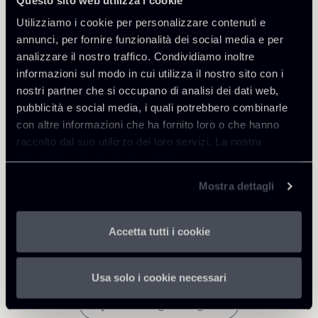
Utilizziamo i cookie per personalizzare contenuti e
annunci, per fornire funzionalità dei social media e per
analizzare il nostro traffico. Condividiamo inoltre
Approfondisci
informazioni sul modo in cui utilizza il nostro sito con i
nostri partner che si occupano di analisi dei dati web,
Debt Finance
pubblicità e social media, i quali potrebbero combinarle
con altre informazioni che ha fornito loro o che hanno
raccolto dal suo utilizzo dei loro servizi. La nostra
informativa privacy è disponibile
qui
.
Scarica Allegati
Mostra dettagli
PNRR-Observer-XVI.pdf
727 Kb
Accetta tutti i cookie
Usa solo i cookie necessari
Torna agli Insights