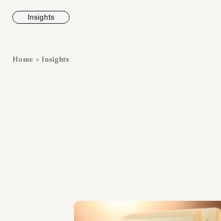
Insights
News
Home
>
Insights
Fondazione To
inaugura la m
Marmora Ro
ampliando gli
espositivi
dell’Antiquari
Villa Albani T
Leggi tutt