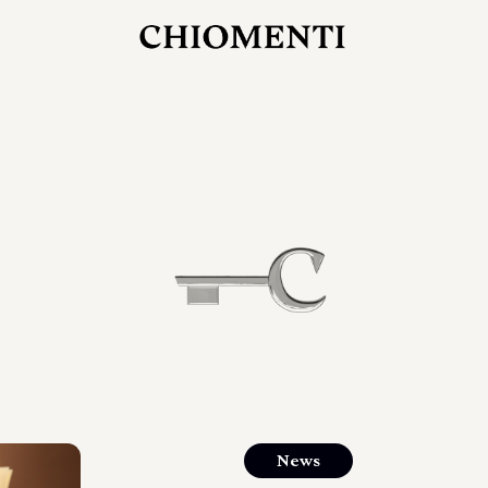
27 LUG 2026
rlonia
C
ostra
d
mana
2
 spazi
um di
orlonia
News
o