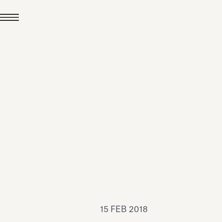
24 LUG 2026
News
hiomenti è Medaglia
'Argento EcoVadis
026
Leggi tutto
15 FEB 2018