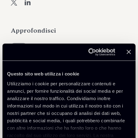
Approfondisci
Tax
Scarica Allegati
Questo sito web utilizza i cookie
Utilizziamo i cookie per personalizzare contenuti e
2308-Tax-La-riforma-della-
annunci, per fornire funzionalità dei social media e per
1 Mb
giustizia-tributaria.pdf
analizzare il nostro traffico. Condividiamo inoltre
informazioni sul modo in cui utilizza il nostro sito con i
nostri partner che si occupano di analisi dei dati web,
pubblicità e social media, i quali potrebbero combinarle
con altre informazioni che ha fornito loro o che hanno
raccolto dal suo utilizzo dei loro servizi. La nostra