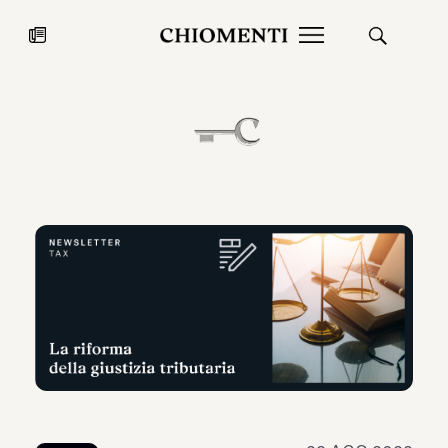
News
27 LUG 2026
News
Fondazione Torlonia inaugura la
Chiomenti 
mostra Marmora Romana
EcoVadis 2
ampliando gli spazi espositivi