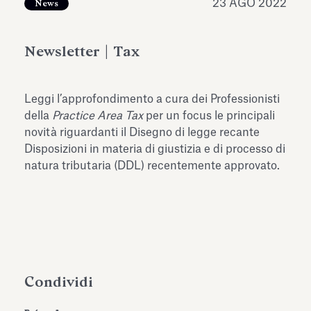
23 AGO 2022
News
dell’Antiquarium di Villa Albani
Leggi tutto
Leg
Torlonia
Newsletter | Tax
Leggi l’approfondimento a cura dei Professionisti
della
Practice Area Tax
per un focus le principali
novità riguardanti il Disegno di legge recante
Disposizioni in materia di giustizia e di processo di
natura tributaria (DDL) recentemente approvato.
Condividi