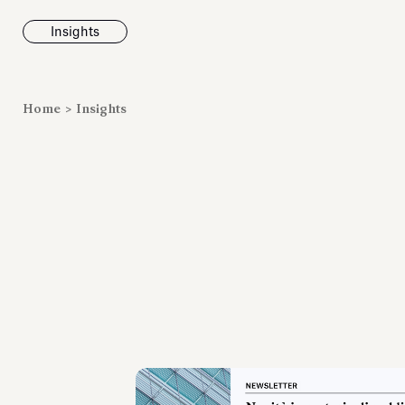
Insights
News
Home
>
Insights
Fondazione To
inaugura la m
Marmora Ro
ampliando gli
espositivi
dell’Antiquari
Villa Albani T
Leggi tutt