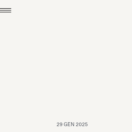
24 LUG 2026
News
hiomenti è Medaglia
'Argento EcoVadis
026
Leggi tutto
29 GEN 2025