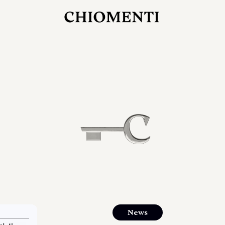
27 LUG 2026
rlonia
C
ostra
d
mana
2
 spazi
um di
orlonia
News
o