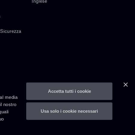
Inglese
s
 Sicurezza
Accetta tutti i cookie
ial media
il nostro
Usa solo i cookie necessari
quali
uo