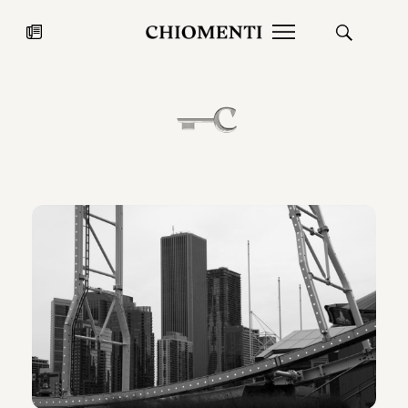
News
27 LUG 2026
News
Fondazione Torlonia inaugura la
Chiomenti 
mostra Marmora Romana
EcoVadis 2
ampliando gli spazi espositivi