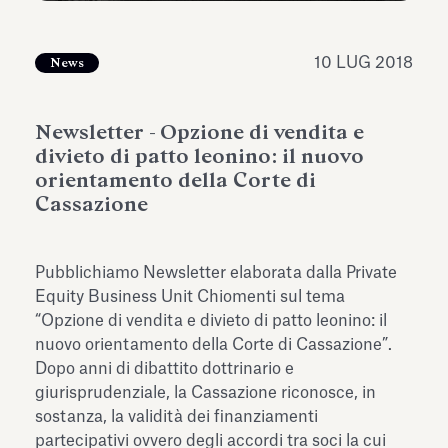
dell’Antiquarium di Villa Albani
Leggi tutto
Leg
Torlonia
10 LUG 2018
News
Newsletter - Opzione di vendita e
divieto di patto leonino: il nuovo
orientamento della Corte di
Cassazione
Pubblichiamo Newsletter elaborata dalla Private
Equity Business Unit Chiomenti sul tema
“Opzione di vendita e divieto di patto leonino: il
nuovo orientamento della Corte di Cassazione”.
Dopo anni di dibattito dottrinario e
giurisprudenziale, la Cassazione riconosce, in
sostanza, la validità dei finanziamenti
partecipativi ovvero degli accordi tra soci la cui