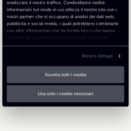
analizzare il nostro traffico. Condividiamo inoltre
informazioni sul modo in cui utilizza il nostro sito con i
Scarica Allegati
nostri partner che si occupano di analisi dei dati web,
pubblicità e social media, i quali potrebbero combinarle
Newsletter-Opzione-di-
con altre informazioni che ha fornito loro o che hanno
vendita-e-divieto-di-patto-
258 Kb
raccolto dal suo utilizzo dei loro servizi. La nostra
leonino.pdf
informativa privacy è disponibile
qui
.
Mostra dettagli
Accetta tutti i cookie
Torna agli Insights
Usa solo i cookie necessari