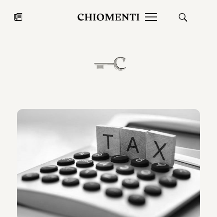
News
27 LUG 2026
News
Fondazione Torlonia inaugura la
Chiomenti 
mostra Marmora Romana
EcoVadis 2
ampliando gli spazi espositivi