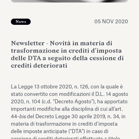
dell’Antiquarium di Villa Albani
Leggi tutto
Leg
Torlonia
05 NOV 2020
News
Newsletter - Novità in materia di
trasformazione in crediti d’imposta
delle DTA a seguito della cessione di
crediti deteriorati
La Legge 13 ottobre 2020, n. 126, con la quale è
stato convertito con modificazioni il D.L. 14 agosto
2020, n. 104 (c.d. “Decreto Agosto”), ha apportato
importanti modifiche alla disciplina di cui all’art.
44-
bis
del Decreto Legge 30 aprile 2019, n. 34, in
materia di trasformazione in crediti d’imposta
delle imposte anticipate (“DTA”) in caso di
cessione di crediti deteriorati effettuate a titolo