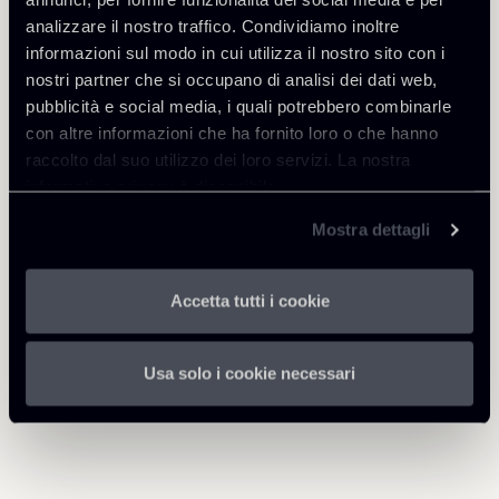
Tax
analizzare il nostro traffico. Condividiamo inoltre
informazioni sul modo in cui utilizza il nostro sito con i
nostri partner che si occupano di analisi dei dati web,
pubblicità e social media, i quali potrebbero combinarle
Scarica Allegati
con altre informazioni che ha fornito loro o che hanno
raccolto dal suo utilizzo dei loro servizi. La nostra
Newsletter-Tax-DTA-
264 Kb
informativa privacy è disponibile
qui
.
5112020.pdf
Mostra dettagli
Accetta tutti i cookie
Torna agli Insights
Usa solo i cookie necessari