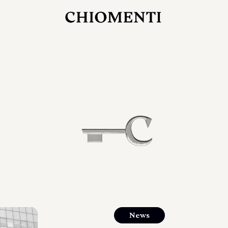
27 LUG 2026
rlonia
C
ostra
d
mana
2
 spazi
um di
orlonia
News
o