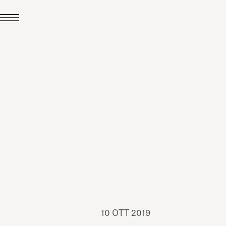
24 LUG 2026
News
hiomenti è Medaglia
'Argento EcoVadis
026
Leggi tutto
10 OTT 2019