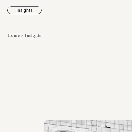
Insights
News
Home
>
Insights
Fondazione To
inaugura la m
Marmora Ro
ampliando gli
espositivi
dell’Antiquari
Villa Albani T
Leggi tutt