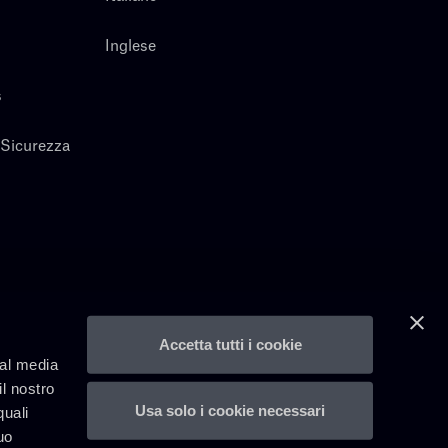
Inglese
s
 Sicurezza
Accetta tutti i cookie
ial media
il nostro
Usa solo i cookie necessari
quali
uo