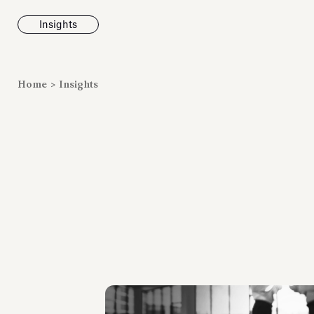
Insights
News
Home
>
Insights
Fondazione To
inaugura la m
Marmora Ro
ampliando gli
espositivi
dell’Antiquari
Villa Albani T
Leggi tutt