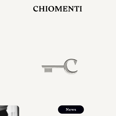
27 LUG 2026
rlonia
C
ostra
d
mana
2
 spazi
um di
orlonia
News
o