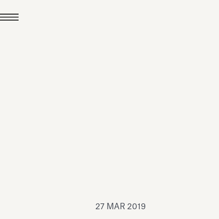
24 LUG 2026
News
hiomenti è Medaglia
'Argento EcoVadis
026
Leggi tutto
27 MAR 2019