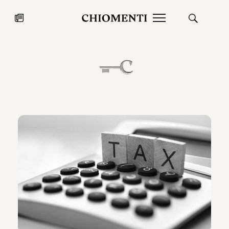
News
27 LUG 2026
News
Fondazione Torlonia inaugura la
Chiomenti 
mostra Marmora Romana
EcoVadis 2
ampliando gli spazi espositivi