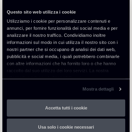
Questo sito web utilizza i cookie
Utilizziamo i cookie per personalizzare contenuti e
annunci, per fornire funzionalità dei social media e per
analizzare il nostro traffico. Condividiamo inoltre
Approfondisci
informazioni sul modo in cui utilizza il nostro sito con i
nostri partner che si occupano di analisi dei dati web,
Tax
pubblicità e social media, i quali potrebbero combinarle
con altre informazioni che ha fornito loro o che hanno
raccolto dal suo utilizzo dei loro servizi. La nostra
informativa privacy è disponibile
qui
.
Scarica Allegati
Mostra dettagli
Newsletter-Decreto-fiscale-
collegato-alla-Manovra-di-
282 Kb
Bilancio-2019_1.pdf
Accetta tutti i cookie
Usa solo i cookie necessari