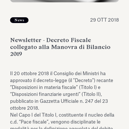
dell’Antiquarium di Villa Albani
Leggi tutto
Leg
Torlonia
29 OTT 2018
News
Newsletter - Decreto Fiscale
collegato alla Manovra di Bilancio
2019
Il 20 ottobre 2018 il Consiglio dei Ministri ha
approvato il decreto-legge (il "Decreto") recante
“Disposizioni in materia fiscale” (Titolo I) e
“Disposizioni finanziarie urgenti” (Titolo II),
pubblicato in Gazzetta Ufficiale n. 247 del 23
ottobre 2018.
Nel Capo I del Titolo I, costituente il nucleo della
c.d. “Pace fiscale”, vengono disciplinate le
modalità per la definizione agevolata del debito