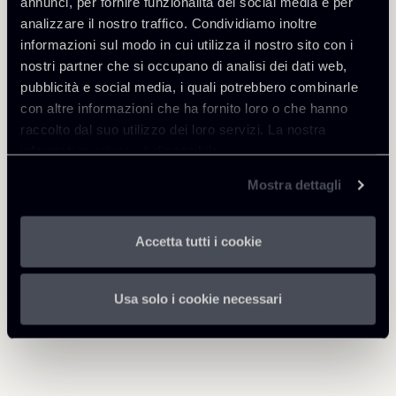
annunci, per fornire funzionalità dei social media e per
Tax
analizzare il nostro traffico. Condividiamo inoltre
informazioni sul modo in cui utilizza il nostro sito con i
nostri partner che si occupano di analisi dei dati web,
pubblicità e social media, i quali potrebbero combinarle
Scarica Allegati
con altre informazioni che ha fornito loro o che hanno
raccolto dal suo utilizzo dei loro servizi. La nostra
Newsletter---Decreto-Dignit-
266 Kb
informativa privacy è disponibile
qui
.
-2018-agosto-2018PDF.pdf
Mostra dettagli
Accetta tutti i cookie
Torna agli Insights
Usa solo i cookie necessari