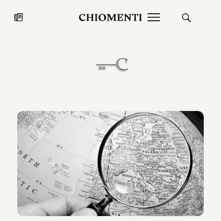
News
27 LUG 2026
News
Fondazione Torlonia inaugura la
Chiomenti 
mostra Marmora Romana
EcoVadis 2
ampliando gli spazi espositivi