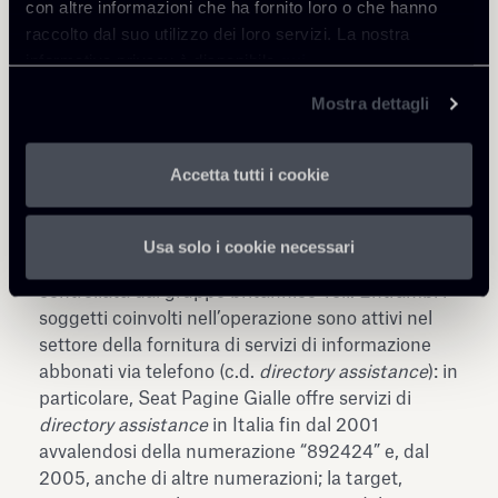
con altre informazioni che ha fornito loro o che hanno
volte ad evitare che la fusione determini effetti
raccolto dal suo utilizzo dei loro servizi. La nostra
pregiudizievoli alla concorrenza nei mercati
informativa privacy è disponibile
qui
.
rilevanti (provv. n. 16673 del 12/4/2007).
Mostra dettagli
Bloccata l’acquisizione di 1288 Servizio di
Consultazione Telefonica (SCT) da parte di Seat
Accetta tutti i cookie
Pagine Gialle.
L’Autorità ha vietato l’operazione di acquisizione
da parte del Gruppo di Seat Pagine Gialle del
Usa solo i cookie necessari
controllo esclusivo della società 1288 SCT,
controllata dal gruppo britannico Yell. Entrambi i
soggetti coinvolti nell’operazione sono attivi nel
settore della fornitura di servizi di informazione
abbonati via telefono (c.d.
directory assistance
): in
particolare, Seat Pagine Gialle offre servizi di
directory assistance
in Italia fin dal 2001
avvalendosi della numerazione “892424” e, dal
2005, anche di altre numerazioni; la target,