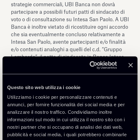
strategie commerciali, UBI Banca non dovrà
partecipare a possibili futuri patti di sindacato di
voto o di consultazione su Intesa San Paolo. A UBI
Banca è inoltre vietato di ricostituire ogni accordo
che sia eventualmente concluso relativamente a
Intesa San Paolo, avente partecipanti e/o finalità
e/o contenuti analoghi a quelli del c.d. “Gruppo
Lombardo”, il patto di sindacato in Banca Intesa,
a cui partecipavano Banca Lombarda, Carlo
Tassara S.p.A. e il gruppo Mittel. UBI Banca dovrà
inoltre far sì che, nel caso in cui Carlo Tassara
Questo sito web utilizza i cookie
S.p.A. e/o il gruppo Mittel sottoscrivano un patto
di sindacato di voto o di consultazione su Intesa
Utilizziamo i cookie per personalizzare contenuti e
Sanpaolo, nessuna persona fisica che controlli o
annunci, per fornire funzionalità dei social media e per
rivesta cariche in tali società sia
analizzare il nostro traffico. Condividiamo inoltre
contemporaneamente presente negli organi di
informazioni sul modo in cui utilizza il nostro sito con i
governance
di UBI Banca. UBI Banca è tenuta a
nostri partner che si occupano di analisi dei dati web,
informare progressivamente l’AGCM sulle
pubblicità e social media, i quali potrebbero combinarle
modalità con le quali saranno adottate le misure