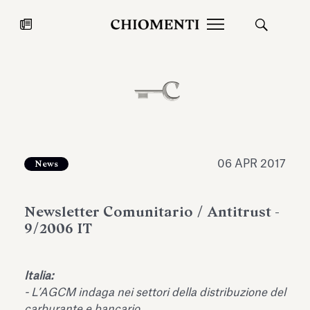
News
27 LUG 2026
News
06 APR 2017
News
Newsletter Comunitario / Antitrust -
9/2006 IT
Italia:
Fondazione Torlonia inaugura la
Chiomenti 
-
L’AGCM indaga nei settori della distribuzione del
mostra Marmora Romana
EcoVadis 2
ampliando gli spazi espositivi
carburante e bancario