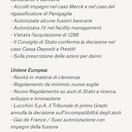
dell’Antiquarium di Villa Albani
-
Accolti impegni nel caso Merck e nel caso del
Leggi tutto
Leg
Torlonia
rigassificatore di Panigaglia
-
Autorizzate alcune fusioni bancarie
-
Autorizzata JV nel facility management
-
Vietata l’acquisizione di 1288
-
Il Consiglio di Stato conferma la decisione nel
caso Cassa Depositi e Prestiti
-
Sulla prescrizione delle azioni per danni
Unione Europea:
-
Novità in materia di clemenza
-
Regolamento de minimis: nuove soglie
-
Nuovo Regolamento su aiuti di Stato a ricerca,
sviluppo e innovazione
-
Lucchini S.p.A. il Tribunale di primo Grado
annulla la decisione sull’incompatibilità degli aiuti
-
Gaz de France / Suez autorizzazione con
impegni della fusione