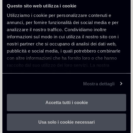
Questo sito web utilizza i cookie
Utilizziamo i cookie per personalizzare contenuti e
annunci, per fornire funzionalità dei social media e per
Approfondisci
analizzare il nostro traffico. Condividiamo inoltre
informazioni sul modo in cui utilizza il nostro sito con i
nostri partner che si occupano di analisi dei dati web,
Financial Regulation
pubblicità e social media, i quali potrebbero combinarle
Tax
con altre informazioni che ha fornito loro o che hanno
raccolto dal suo utilizzo dei loro servizi. La nostra
informativa privacy è disponibile
qui
.
Scarica Allegati
Mostra dettagli
newsletter n.2 2017.pdf
391 Kb
Accetta tutti i cookie
Usa solo i cookie necessari