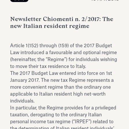
dell’Antiquarium di Villa Albani
Leggi tutto
Leg
Torlonia
Newsletter Chiomenti n. 2/2017: The
new Italian resident regime
Article 1(152) through (159) of the 2017 Budget
Law introduced a favourable and optional regime
(hereinafter, the “Regime”) for individuals wishing
to move their tax residence to Italy.
The 2017 Budget Law entered into force on 1st
January 2017. The new tax Regime represents a
more convenient regime than the ordinary one
applicable to Italian resident high net-worth
individuals.
In particular, the Regime provides for a privileged
taxation, derogating to the ordinary Italian
personal income tax regime (“IRPEF”) related to
the determination of Italian resident individuals’