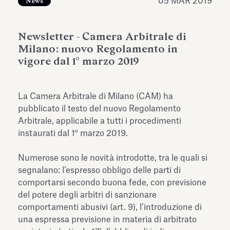
05 MAR 2019
News
dell’Antiquarium di Villa Albani
Leggi tutto
Leg
Torlonia
Newsletter - Camera Arbitrale di
Milano: nuovo Regolamento in
vigore dal 1° marzo 2019
La Camera Arbitrale di Milano (CAM) ha
pubblicato il testo del nuovo Regolamento
Arbitrale, applicabile a tutti i procedimenti
instaurati dal 1° marzo 2019.
Numerose sono le novità introdotte, tra le quali si
segnalano: l’espresso obbligo delle parti di
comportarsi secondo buona fede, con previsione
del potere degli arbitri di sanzionare
comportamenti abusivi (art. 9), l’introduzione di
una espressa previsione in materia di arbitrato