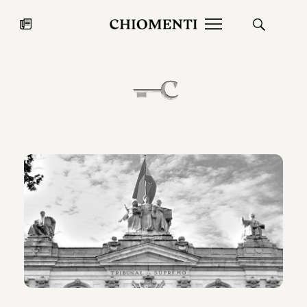
News
27 LUG 2026
News
Fondazione Torlonia inaugura la
Chiomenti 
mostra Marmora Romana
EcoVadis 2
ampliando gli spazi espositivi