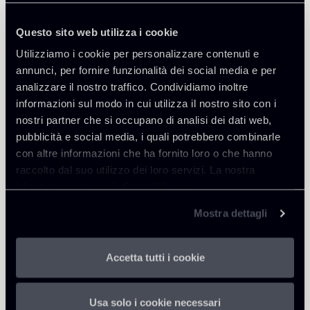
Questo sito web utilizza i cookie
Utilizziamo i cookie per personalizzare contenuti e
annunci, per fornire funzionalità dei social media e per
Approfondisci
analizzare il nostro traffico. Condividiamo inoltre
informazioni sul modo in cui utilizza il nostro sito con i
Tax
nostri partner che si occupano di analisi dei dati web,
pubblicità e social media, i quali potrebbero combinarle
con altre informazioni che ha fornito loro o che hanno
raccolto dal suo utilizzo dei loro servizi. La nostra
Scarica Allegati
informativa privacy è disponibile
qui
.
Newsletter---Spanish-
Mostra dettagli
Supreme-Court-confirms-EU-
180 Kb
doubts--on-dividend-WHTs-to-
Accetta tutti i cookie
CIVs-61219.pdf
Usa solo i cookie necessari