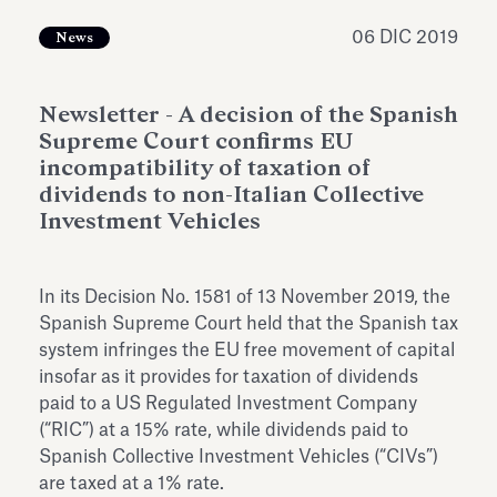
dell’Antiquarium di Villa Albani
Leggi tutto
Leg
Torlonia
06 DIC 2019
News
Newsletter - A decision of the Spanish
Supreme Court confirms EU
incompatibility of taxation of
dividends to non-Italian Collective
Investment Vehicles
In its Decision No. 1581 of 13 November 2019, the
Spanish Supreme Court held that the Spanish tax
system infringes the EU free movement of capital
insofar as it provides for taxation of dividends
paid to a US Regulated Investment Company
(“RIC”) at a 15% rate, while dividends paid to
Spanish Collective Investment Vehicles (“CIVs”)
are taxed at a 1% rate.