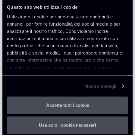
Questo sito web utilizza i cookie
Utilizziamo i cookie per personalizzare contenuti e
annunci, per fornire funzionalità dei social media e per
analizzare il nostro traffico. Condividiamo inoltre
Approfondisci
informazioni sul modo in cui utilizza il nostro sito con i
nostri partner che si occupano di analisi dei dati web,
Financial Regulation
pubblicità e social media, i quali potrebbero combinarle
con altre informazioni che ha fornito loro o che hanno
raccolto dal suo utilizzo dei loro servizi. La nostra
informativa privacy è disponibile
qui
.
Scarica Allegati
Mostra dettagli
Newsalert---UIF-Istruzioni-
252 Kb
28032019.pdf
Accetta tutti i cookie
Usa solo i cookie necessari