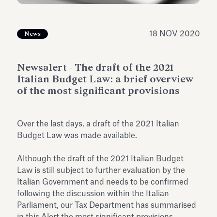
dell’Antiquarium di Villa Albani
Leggi tutto
Leg
Torlonia
18 NOV 2020
News
Newsalert - The draft of the 2021
Italian Budget Law: a brief overview
of the most significant provisions
Over the last days, a draft of the 2021 Italian
Budget Law was made available.
Although the draft of the 2021 Italian Budget
Law is still subject to further evaluation by the
Italian Government and needs to be confirmed
following the discussion within the Italian
Parliament, our Tax Department has summarised
in this Alert the most significant provisions