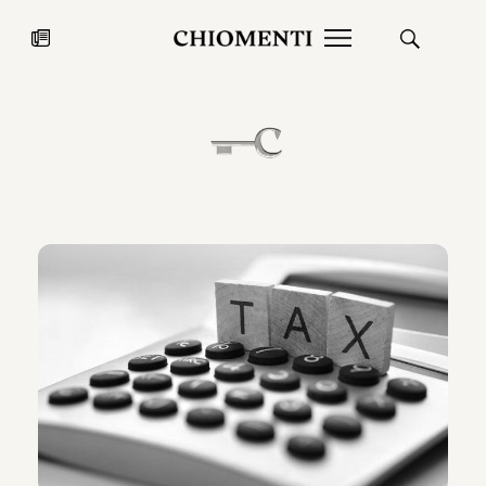
News
27 LUG 2026
News
Fondazione Torlonia inaugura la
Chiomenti 
mostra Marmora Romana
EcoVadis 2
ampliando gli spazi espositivi