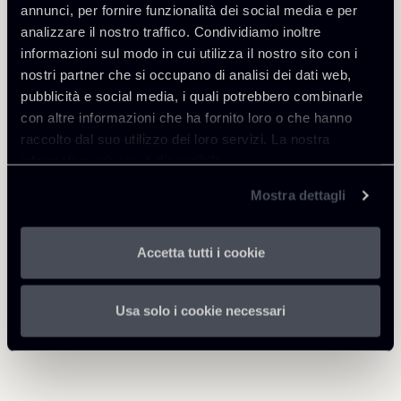
annunci, per fornire funzionalità dei social media e per
Tax
analizzare il nostro traffico. Condividiamo inoltre
informazioni sul modo in cui utilizza il nostro sito con i
nostri partner che si occupano di analisi dei dati web,
pubblicità e social media, i quali potrebbero combinarle
Scarica Allegati
con altre informazioni che ha fornito loro o che hanno
raccolto dal suo utilizzo dei loro servizi. La nostra
Newsletter-Draft-of-the-2021-
informativa privacy è disponibile
qui
.
290 Kb
Budget-Law.pdf
Mostra dettagli
Accetta tutti i cookie
Torna agli Insights
Usa solo i cookie necessari