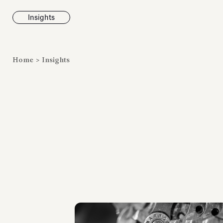
Insights
News
Home
>
Insights
Fondazione To
inaugura la m
Marmora Ro
ampliando gli
espositivi
dell’Antiquari
Villa Albani T
Leggi tutt