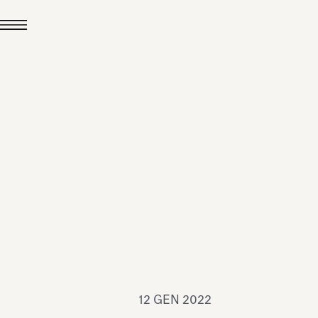
24 LUG 2026
News
hiomenti è Medaglia
'Argento EcoVadis
026
Leggi tutto
12 GEN 2022