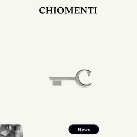
27 LUG 2026
rlonia
C
ostra
d
mana
2
 spazi
um di
orlonia
News
o