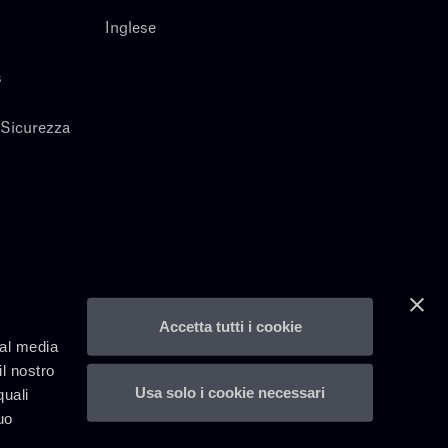
Inglese
s
 Sicurezza
Accetta tutti i cookie
ial media
il nostro
Usa solo i cookie necessari
quali
uo