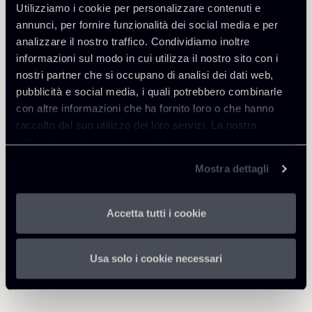
Utilizziamo i cookie per personalizzare contenuti e
Approfondisci
annunci, per fornire funzionalità dei social media e per
analizzare il nostro traffico. Condividiamo inoltre
Tax
informazioni sul modo in cui utilizza il nostro sito con i
nostri partner che si occupano di analisi dei dati web,
pubblicità e social media, i quali potrebbero combinarle
con altre informazioni che ha fornito loro o che hanno
Scarica Allegati
raccolto dal suo utilizzo dei loro servizi. La nostra
informativa privacy è disponibile
qui
.
211025-Newsalert-Legge
1 Mb
Mostra dettagli
Bilancio-Overview.pdf
Accetta tutti i cookie
Usa solo i cookie necessari
Torna agli Insights