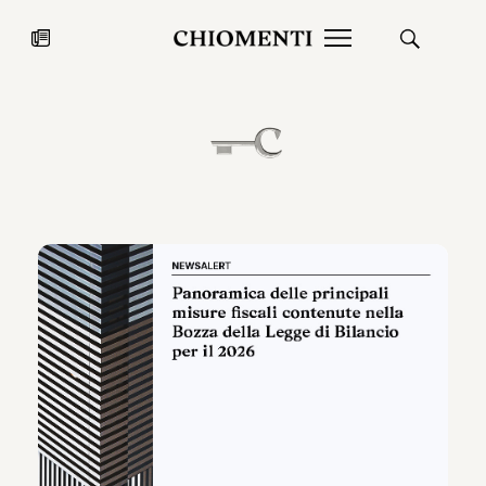
News
27 LUG 2026
News
Fondazione Torlonia inaugura la
Chiomenti 
mostra Marmora Romana
EcoVadis 2
ampliando gli spazi espositivi