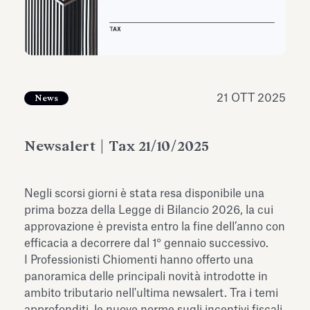
dell’Antiquarium di Villa Albani
Leggi tutto
Leg
Torlonia
21 OTT 2025
News
Newsalert | Tax 21/10/2025
Negli scorsi giorni è stata resa disponibile una
prima bozza della Legge di Bilancio 2026, la cui
approvazione è prevista entro la fine dell’anno con
efficacia a decorrere dal 1° gennaio successivo.
I Professionisti Chiomenti hanno offerto una
panoramica delle principali novità introdotte in
ambito tributario nell'ultima newsalert. Tra i temi
approfonditi, le nuove norme sugli incentivi fiscali,