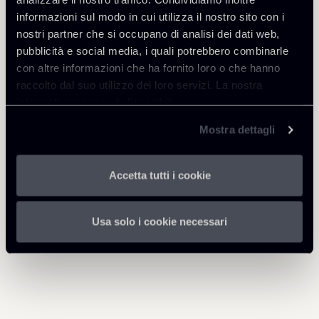
informazioni sul modo in cui utilizza il nostro sito con i
nostri partner che si occupano di analisi dei dati web,
pubblicità e social media, i quali potrebbero combinarle
Scarica Allegati
con altre informazioni che ha fornito loro o che hanno
raccolto dal suo utilizzo dei loro servizi. La nostra
201125-Newsalert-Tax-ITA.pdf
1 Mb
informativa privacy è disponibile
qui
.
Mostra dettagli
Accetta tutti i cookie
Torna agli Insights
Usa solo i cookie necessari