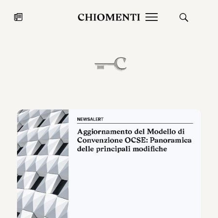
News
27 LUG 2026
News
Fondazione Torlonia inaugura la
Chiomenti 
mostra Marmora Romana
EcoVadis 2
ampliando gli spazi espositivi