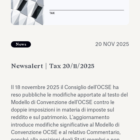
dell’Antiquarium di Villa Albani
Leggi tutto
Leg
Torlonia
20 NOV 2025
News
Newsalert | Tax 20/11/2025
Il 18 novembre 2025 il Consiglio dell'OCSE ha
reso pubbliche le modifiche apportate al testo del
Modello di Convenzione dell'OCSE contro le
doppie imposizioni in materia di imposte sul
reddito e sul patrimonio. L'aggiornamento
introduce modifiche significative al Modello di
Convenzione OCSE e al relativo Commentario,
nonché alle posizioni degli Stati membri e non.