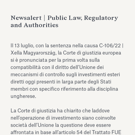
dell’Antiquarium di Villa Albani
Leggi tutto
Leg
Torlonia
Newsalert | Public Law, Regulatory
and Authorities
Il 13 luglio, con la sentenza nella causa C-106/22 |
Xella Magyarország, la Corte di giustizia europea
si è pronunciata per la prima volta sulla
compatibilità con il diritto dell’Unione dei
meccanismi di controllo sugli investimenti esteri
diretti oggi presenti in larga parte degli Stati
membri con specifico riferimento alla disciplina
ungherese.
La Corte di giustizia ha chiarito che laddove
nell’operazione di investimento siano coinvolte
società dell’Unione la questione deve essere
affrontata in base all’articolo 54 del Trattato FUE