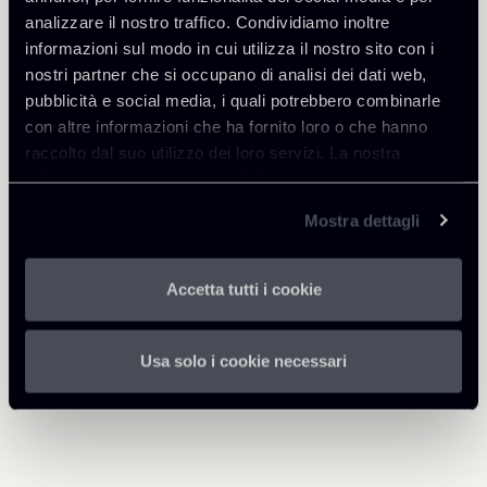
analizzare il nostro traffico. Condividiamo inoltre
informazioni sul modo in cui utilizza il nostro sito con i
nostri partner che si occupano di analisi dei dati web,
Scarica Allegati
pubblicità e social media, i quali potrebbero combinarle
con altre informazioni che ha fornito loro o che hanno
raccolto dal suo utilizzo dei loro servizi. La nostra
1807-Public-Law--Regulatory-
715 Kb
informativa privacy è disponibile
qui
.
and-Authorities.pdf
Mostra dettagli
Accetta tutti i cookie
Torna agli Insights
Usa solo i cookie necessari