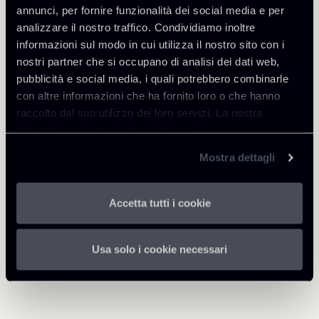
annunci, per fornire funzionalità dei social media e per
analizzare il nostro traffico. Condividiamo inoltre
Scarica Allegati
informazioni sul modo in cui utilizza il nostro sito con i
nostri partner che si occupano di analisi dei dati web,
Newsalert---31-dic-2019---
pubblicità e social media, i quali potrebbero combinarle
sollevata-questione-
con altre informazioni che ha fornito loro o che hanno
incostituzionalit--sanatoria-
356 Kb
raccolto dal suo utilizzo dei loro servizi. La nostra
convenzioni-RES-versione-II-
informativa privacy è disponibile
qui
.
CLEAN.pdf
Mostra dettagli
Accetta tutti i cookie
Torna agli Insights
Usa solo i cookie necessari