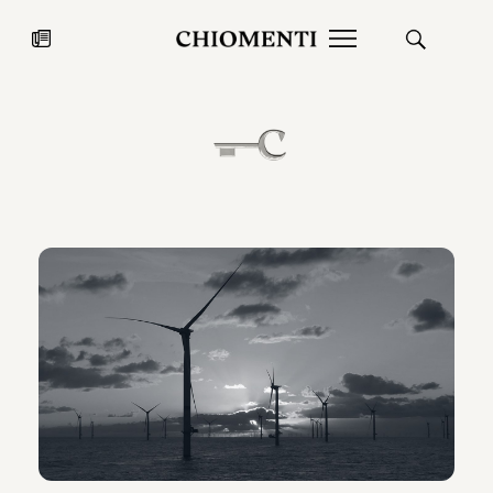
News
27 LUG 2026
News
Fondazione Torlonia inaugura la
Chiomenti 
mostra Marmora Romana
EcoVadis 2
ampliando gli spazi espositivi