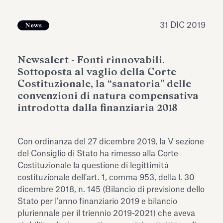
dell’Antiquarium di Villa Albani
Leggi tutto
Leg
Torlonia
31 DIC 2019
News
Newsalert - Fonti rinnovabili.
Sottoposta al vaglio della Corte
Costituzionale, la “sanatoria” delle
convenzioni di natura compensativa
introdotta dalla finanziaria 2018
Con ordinanza del 27 dicembre 2019, la V sezione
del Consiglio di Stato ha rimesso alla Corte
Costituzionale la questione di legittimità
costituzionale dell’art. 1, comma 953, della l. 30
dicembre 2018, n. 145 (Bilancio di previsione dello
Stato per l’anno finanziario 2019 e bilancio
pluriennale per il triennio 2019-2021) che aveva