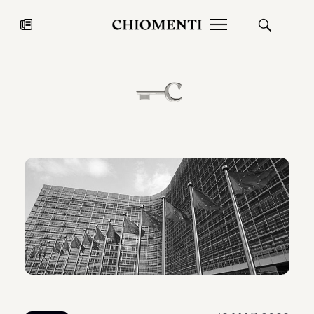
News
27 LUG 2026
News
Fondazione Torlonia inaugura la
Chiomenti 
mostra Marmora Romana
EcoVadis 2
ampliando gli spazi espositivi