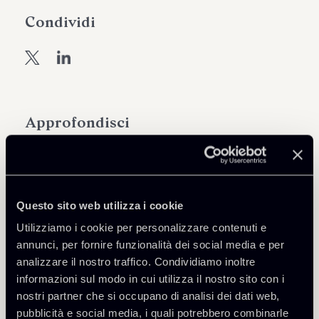
Condividi
Approfondisci
Debt Finance
Questo sito web utilizza i cookie
Scarica Allegati
Utilizziamo i cookie per personalizzare contenuti e
annunci, per fornire funzionalità dei social media e per
Newsalert---FRED-Report-
analizzare il nostro traffico. Condividiamo inoltre
EBA-su-cartolarizzazioni-
informazioni sul modo in cui utilizza il nostro sito con i
294 Kb
sostenibili-14032022.pdf
nostri partner che si occupano di analisi dei dati web,
pubblicità e social media, i quali potrebbero combinarle