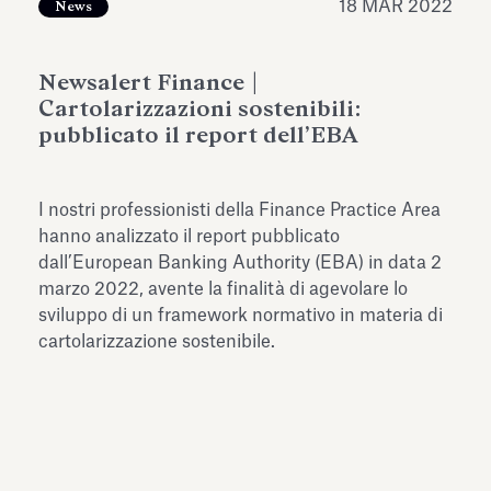
18 MAR 2022
News
dell’Antiquarium di Villa Albani
Leggi tutto
Leg
Torlonia
Newsalert Finance |
Cartolarizzazioni sostenibili:
pubblicato il report dell’EBA
I nostri professionisti della Finance Practice Area
hanno analizzato il report pubblicato
dall’European Banking Authority (EBA) in data 2
marzo 2022, avente la finalità di agevolare lo
sviluppo di un framework normativo in materia di
cartolarizzazione sostenibile.