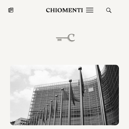
News
27 LUG 2026
News
Fondazione Torlonia inaugura la
Chiomenti 
mostra Marmora Romana
EcoVadis 2
ampliando gli spazi espositivi