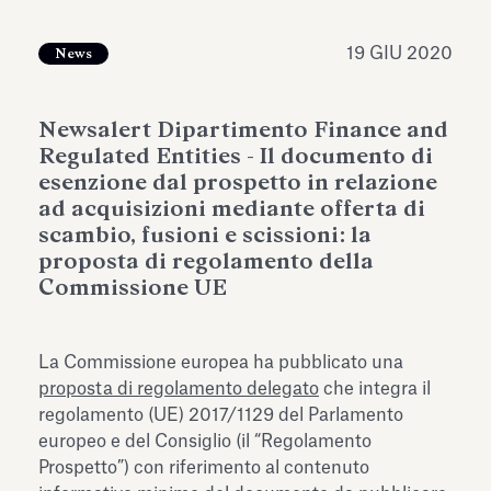
dell’Antiquarium di Villa Albani
Leggi tutto
Leg
Torlonia
19 GIU 2020
News
Newsalert Dipartimento Finance and
Regulated Entities - Il documento di
esenzione dal prospetto in relazione
ad acquisizioni mediante offerta di
scambio, fusioni e scissioni: la
proposta di regolamento della
Commissione UE
La Commissione europea ha pubblicato una
proposta di regolamento delegato
che integra il
regolamento (UE) 2017/1129 del Parlamento
europeo e del Consiglio (il “Regolamento
Prospetto”) con riferimento al contenuto