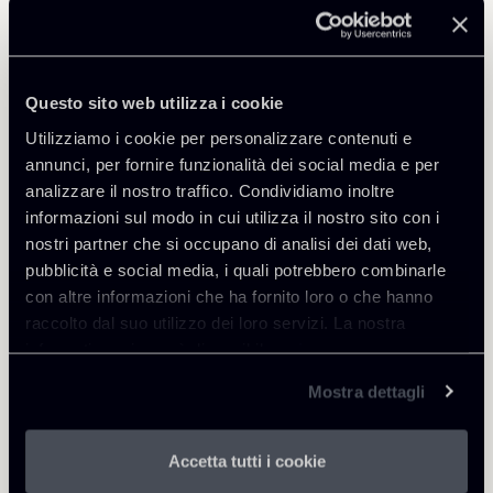
Condividi
Questo sito web utilizza i cookie
Utilizziamo i cookie per personalizzare contenuti e
annunci, per fornire funzionalità dei social media e per
analizzare il nostro traffico. Condividiamo inoltre
Approfondisci
informazioni sul modo in cui utilizza il nostro sito con i
nostri partner che si occupano di analisi dei dati web,
pubblicità e social media, i quali potrebbero combinarle
Debt Finance
con altre informazioni che ha fornito loro o che hanno
Financial Regulation
raccolto dal suo utilizzo dei loro servizi. La nostra
informativa privacy è disponibile
qui
.
Mostra dettagli
Scarica Allegati
Accetta tutti i cookie
Newsalert-Proposta-