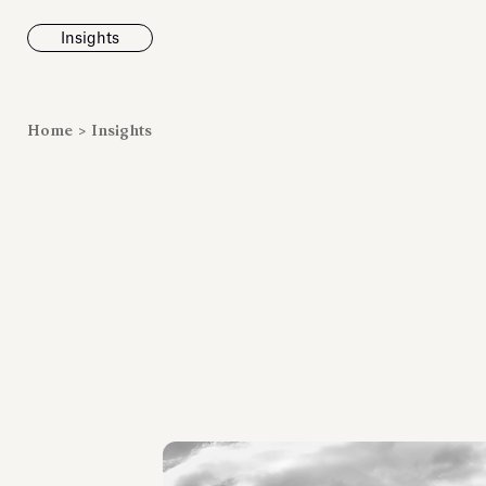
Insights
News
Home
>
Insights
Fondazione To
inaugura la m
Marmora Ro
ampliando gli
espositivi
dell’Antiquari
Villa Albani T
Leggi tutt