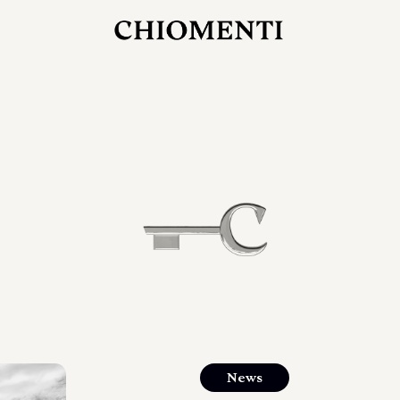
27 LUG 2026
rlonia
C
ostra
d
mana
2
 spazi
um di
orlonia
News
o