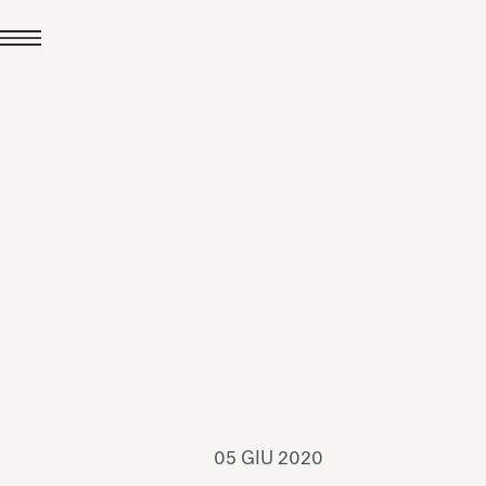
24 LUG 2026
News
hiomenti è Medaglia
'Argento EcoVadis
026
Leggi tutto
05 GIU 2020